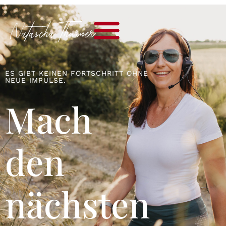
Businessmentorin
ES GIBT KEINEN FORTSCHRITT OHNE
NEUE IMPULSE.
Mach
den
nächsten