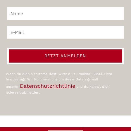
JETZT ANMELDEN
Wenn du dich hier anmeldest, wirst du zu meiner E-Mail-Liste
hinzugefügt. Wir kümmern uns um deine Daten gemäß
Datenschutzrichtlinie
unserer
und du kannst dich
jederzeit abmelden.