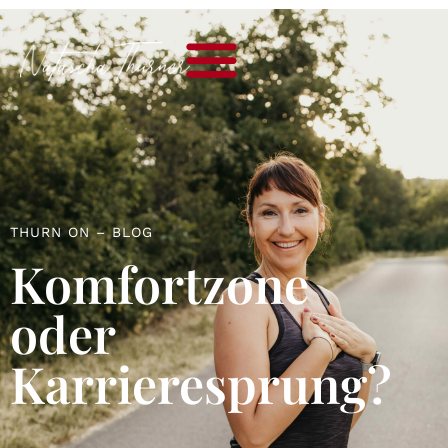
Businessmentorin
THURN ON – BLOG
Komfortzone
oder
Karrieresprung?